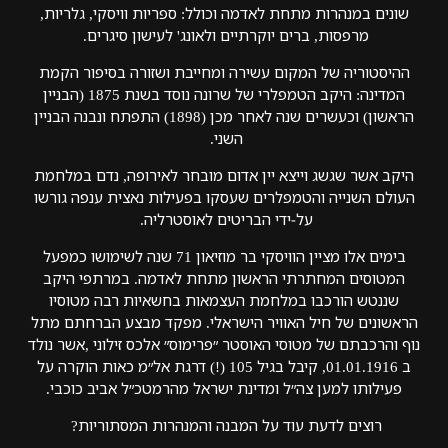
שונים במנהרות מתחת לאדמה וכולל: ספריות וויסקי, גלריות,
מרפסות, ברים יוקרתיים ולאונג' לעישון סיגרים.
ההיסטוריה של המקום עשירה ומחייבת ושזורה בסיפור הקמת
המדינה: היקב הטמפלרי של שרונה נוסד בשנת 1875 (הבניין
הראשון) וכעשרים שנה לאחר מכן (1898) התפתח ונבנה הבניין
השני.
היקב אשר שגשג וייצא יין אדום מובחר לאירופה, נדם במלחמת
העולם השנייה והטמפלרים שעסקו בפעילות נאצית ענפה גורשו
על-ידי הבריטים לאוסטרליה.
בימים אלו מציין הוויסקי בר מוזיאון 71 שנה לשימושו כמפעל
המטוסים המחתרתי הראשון מתחת לאדמה. במרתפי היקב
שננטש הורכבו במלחמת העצמאות בחשאיות רבה מטוסיו
הראשונים של חיל האוויר הישראלי. מפקד מבצע הברחתם מתל
נוף והרכבתם של מטוסי האוסטר ״פרימוס״ אלכס זילוני ,אשר נולד
ב 01.01.1916, קיבל בגיל 105 (!) דרגת אל״מ כאות הוקרה על
פעילותו למען צה״ל ומדינת ישראל מהרמטכ״ל אביב כוכבי.
רוצים לדעת עוד על המבנה והמנהרות המסתוריות?