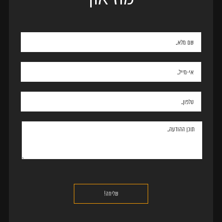
אנא
מלאו
את
טופס
-
להזמנת
אירוע
בוויסקי
בר
מוזיאון