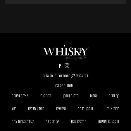
דוד אלעזר 27, מתחם שרונה, תל אביב
03-955-1105
דף הבית
אודות
הזמנת שולחן
תפריטים
שאלות נפוצות
חנות אונליין
וויסקי בדקה
אירועים
מועדון חברים
בלוג
וויסקי בר מוזיאון
החללים שלנו
יצירת קשר
תעודת כשרות צהר