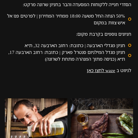
הסדרי חנייה ללקוחות המסעדה והבר בחניון שרונה מרקט:
50% הנחה החל משעה 18:00 ממחיר המחירון | לפרטים פנו אל
איש צוות במקום
חניונים נוספים בקרבת מקום:
חניון מגדלי הארבעה | כתובת: רחוב הארבעה 32, ת״א
חניון מגדל המילניום סנטרל פארק | כתובת: רחוב הארבעה 17,
ת״א (כניסה מתוך המנהרה מתחת לשרונה)
לניווט ב
waze לחצו כאן
לפתיחת
לפתיחת
התמונה
התמונה
בגדול
בגדול
-
-
+
+