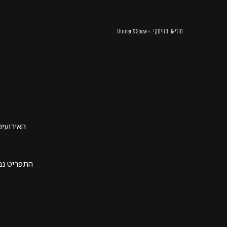
מוזיאון הוויסקי
Dinner & Show
האירועי
התפריט נב