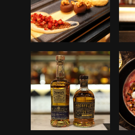
+
לפתיחת
התמונה
בגדול
-
+