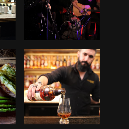
+
לפתיחת
התמונה
בגדול
-
+