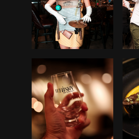
+
לפתיחת
התמונה
בגדול
-
+