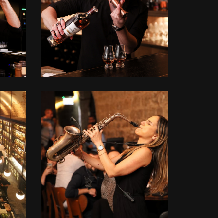
+
לפתיחת
התמונה
בגדול
-
+