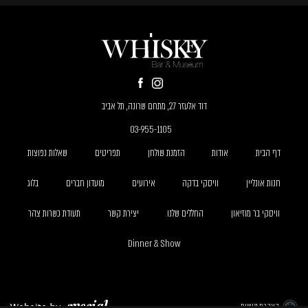
דוד אלעזר 27, מתחם שרונה, תל אביב
03-955-1105
דף הבית
אודות
הזמנת שולחן
תפריטים
שאלות נפוצות
חנות אונליין
וויסקי בדקה
אירועים
מועדון חברים
בלוג
וויסקי בר מוזיאון
החללים שלנו
יצירת קשר
תעודת כשרות צהר
Dinner & Show
הצהרת נגישות